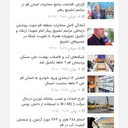
گزارش اقدامات جامع مخابرات استان قم در
مراسم تشییع رهبر
06 جولای 2026 - 20:35
آمادگی کامل مخابرات منطقه قم جهت پوشش
ارتباطی مراسم تشییع پیکر امام شهید/ ارتقاء و
تکمیل تجهیزات همراه با تقویت شبکه در
مسیرهای تشییع
05 جولای 2026 - 22:11
شبكه‌های آب و فاضلاب نهضت ملی مسكن
پردیسان قم 9 ماهه تكمیل شد
14 ژوئن 2026 - 14:00
کاهش ۱۶ درصدی ورود خودرو به استان قم
طی 2 ماهه نخست امسال
14 ژوئن 2026 - 13:50
طرح احداث و نصب سامانه توزین درحال
حرکت ( (W.I.M با استفاده از دانش بومی
10 ژوئن 2026 - 16:50
انجام ۲۸۸ هزار و ۳۶۳ مورد آزمون و سنجش
كیفیت آب در قم