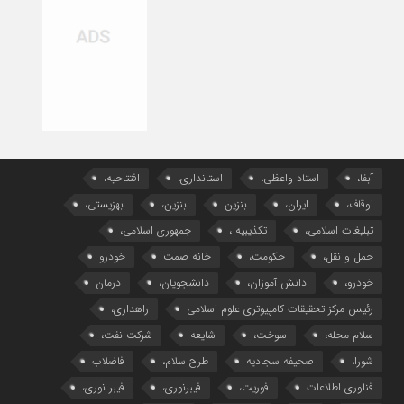
آبفا،
استاد واعظی،
استانداری،
افتتاحیه،
اوقاف،
ایران،
بنزین
بنزین،
بهزیستی،
تبلیغات اسلامی،
تکذیبیه ،
جمهوری اسلامی،
حمل و نقل،
حکومت،
خانه صمت
خودرو
خودرو،
دانش آموزان،
دانشجویان،
درمان
رئیس مرکز تحقیقات کامپیوتری علوم اسلامی
راهداری،
سلام محله،
سوخت،
شایعه
شرکت نفت،
شورا،
صحیفه سجادیه
طرح سلام،
فاضلاب
فناوری اطلاعات
فوریت،
فیبرنوری،
فیبر نوری،