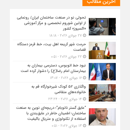
آخرین مطالب
تحولی نو در صنعت ساختمان ایران/ رونمایی
از اولین شوروم تخصصی و مرکز آموزشی
«اکسپوز» کشور
27 جولای 2026 - 18:18
حرمت شهر کریمه اهل بیت، خط قرمز دستگاه
قضاست
22 جولای 2026 - 0:51
نبود خط اتوبوس، دسترسی بیماران به
بیمارستان امام رضا(ع) را دشوار کرده است
16 جولای 2026 - 13:07
واگذاری ۵۲ کودک شیرخوارگاه قم به
خانواده‌های متقاضی
14 جولای 2026 - 23:24
“عایق گستر نانوبام”؛ دریچه‌ای نوین به صنعت
ساختمان؛ اطمینان خاطر در عایق‌بندی با
استفاده از تکنولوژی و متریال باکیفیت
13 جولای 2026 - 0:51