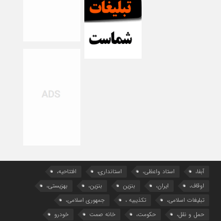
آبفا،
استاد واعظی،
استانداری،
افتتاحیه،
اوقاف،
ایران،
بنزین
بنزین،
بهزیستی،
تبلیغات اسلامی،
تکذیبیه ،
جمهوری اسلامی،
حمل و نقل،
حکومت،
خانه صمت
خودرو