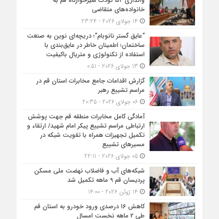
واگذاری ۵۲ کودک شیرخوارگاه قم به
خانواده‌های متقاضی
14 جولای 2026 - 23:24
“عایق گستر نانوبام”؛ دریچه‌ای نوین به صنعت
ساختمان؛ اطمینان خاطر در عایق‌بندی با
استفاده از تکنولوژی و متریال باکیفیت
13 جولای 2026 - 0:51
گزارش اقدامات جامع مخابرات استان قم در
مراسم تشییع رهبر
06 جولای 2026 - 20:35
آمادگی کامل مخابرات منطقه قم جهت پوشش
ارتباطی مراسم تشییع پیکر امام شهید/ ارتقاء و
تکمیل تجهیزات همراه با تقویت شبکه در
مسیرهای تشییع
05 جولای 2026 - 22:11
شبكه‌های آب و فاضلاب نهضت ملی مسكن
پردیسان قم 9 ماهه تكمیل شد
14 ژوئن 2026 - 14:00
کاهش ۱۶ درصدی ورود خودرو به استان قم
طی 2 ماهه نخست امسال