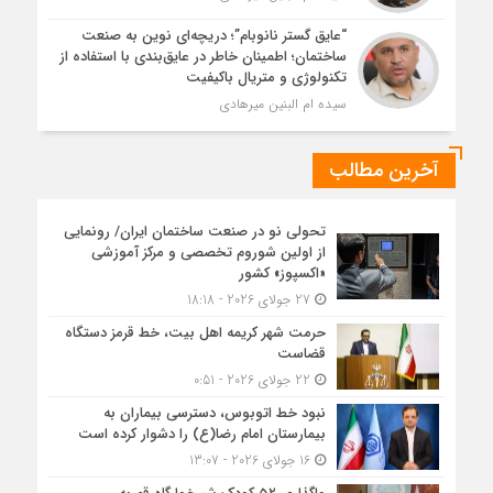
“عایق گستر نانوبام”؛ دریچه‌ای نوین به صنعت
ساختمان؛ اطمینان خاطر در عایق‌بندی با استفاده از
تکنولوژی و متریال باکیفیت
سیده ام البنین میرهادی
آخرین مطالب
تحولی نو در صنعت ساختمان ایران/ رونمایی
از اولین شوروم تخصصی و مرکز آموزشی
«اکسپوز» کشور
27 جولای 2026 - 18:18
حرمت شهر کریمه اهل بیت، خط قرمز دستگاه
قضاست
22 جولای 2026 - 0:51
نبود خط اتوبوس، دسترسی بیماران به
بیمارستان امام رضا(ع) را دشوار کرده است
16 جولای 2026 - 13:07