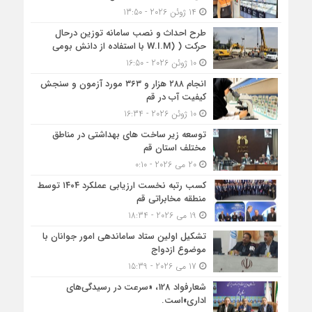
14 ژوئن 2026 - 13:50
طرح احداث و نصب سامانه توزین درحال
حرکت ( (W.I.M با استفاده از دانش بومی
10 ژوئن 2026 - 16:50
انجام ۲۸۸ هزار و ۳۶۳ مورد آزمون و سنجش
كیفیت آب در قم
10 ژوئن 2026 - 16:34
توسعه زیر ساخت های بهداشتی در مناطق
مختلف استان قم
20 می 2026 - 0:10
کسب رتبه نخست ارزیابی عملکرد ۱۴۰۴ توسط
منطقه مخابراتی قم
19 می 2026 - 18:34
تشکیل اولین ستاد ساماندهی امور جوانان با
موضوع ازدواج
17 می 2026 - 15:39
شعارفواد 128، «سرعت در رسیدگی‌های
اداری»است.